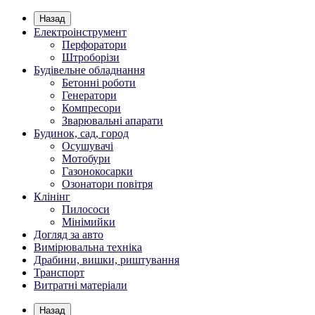
Назад
Електроінструмент
Перфоратори
Штроборізи
Будівельне обладнання
Бетонні роботи
Генератори
Компресори
Зварювальні апарати
Будинок, сад, город
Осушувачі
Мотобури
Газонокосарки
Озонатори повітря
Клінінг
Пилососи
Мінімийки
Догляд за авто
Вимірювальна техніка
Драбини, вишки, риштування
Транспорт
Витратні матеріали
Назад