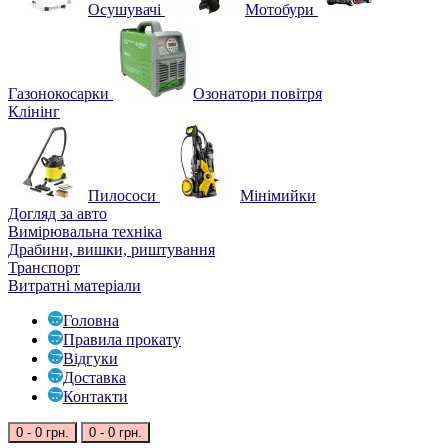
Осушувачі
Мотобури
Газонокосарки
Озонатори повітря
Клінінг
Пилососи
Мінімийки
Догляд за авто
Вимірювальна техніка
Драбини, вишки, риштування
Транспорт
Витратні матеріали
Головна
Правила прокату
Відгуки
Доставка
Контакти
0 - 0 грн.
0 - 0 грн.