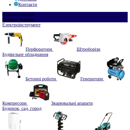
Контакти
Каталог
товарів
Каталог
товарів
Електроінструмент
Перфоратори
Штроборізи
Будівельне обладнання
Бетонні роботи
Генератори
Компресори
Зварювальні апарати
Будинок, сад, город