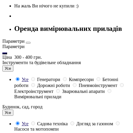
На жаль Ви нічого не купили :)
Оренда вимірювальних приладів
Параметри
Параметри
Ціна
300
-
400
грн.
Інструменти та будівельне обладнання
Усе
Усе
Генератори
Компресори
Бетонні
роботи
Дорожні роботи
Пневмоінструмент
Електроінструмент
Зварювальні апарати
Вимірювальні прилади
Будинок, сад, город
Усе
Усе
Садова техніка
Догляд за газоном
Насоси та мотопомпи