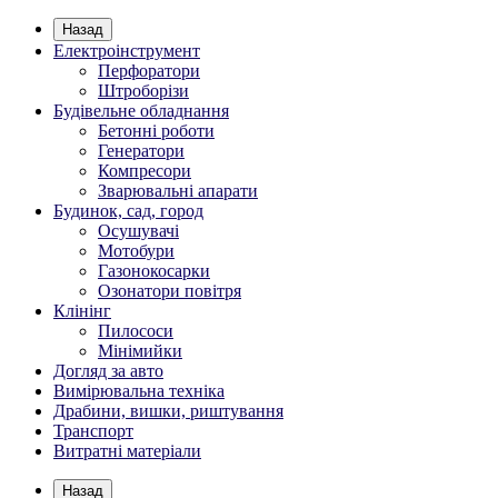
Назад
Електроінструмент
Перфоратори
Штроборізи
Будівельне обладнання
Бетонні роботи
Генератори
Компресори
Зварювальні апарати
Будинок, сад, город
Осушувачі
Мотобури
Газонокосарки
Озонатори повітря
Клінінг
Пилососи
Мінімийки
Догляд за авто
Вимірювальна техніка
Драбини, вишки, риштування
Транспорт
Витратні матеріали
Назад