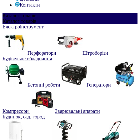
Контакти
Каталог
товарів
Каталог
товарів
Електроінструмент
Перфоратори
Штроборізи
Будівельне обладнання
Бетонні роботи
Генератори
Компресори
Зварювальні апарати
Будинок, сад, город