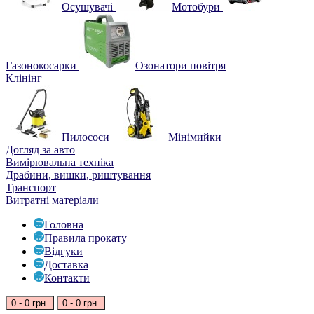
Осушувачі
Мотобури
Газонокосарки
Озонатори повітря
Клінінг
Пилососи
Мінімийки
Догляд за авто
Вимірювальна техніка
Драбини, вишки, риштування
Транспорт
Витратні матеріали
Головна
Правила прокату
Відгуки
Доставка
Контакти
0 - 0 грн.
0 - 0 грн.